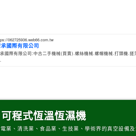
tps://062725936.web66.com.tw
宗承國際有限公司
承國際有限公司:中古二手機械(買賣).螺絲機械.螺帽機械.打頭機.搓
.
、可程式恆溫恆濕機
光電業、清洗業、食品業、生技業、學術界的真空設備及