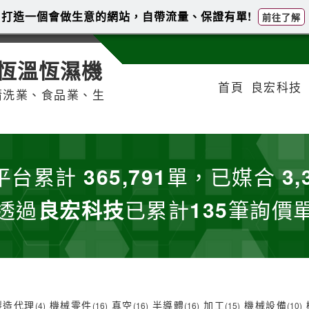
打造一個會做生意的網站，自帶流量、保證有單!
前往了解
恆溫恆濕機
首頁
良宏科技
清洗業、食品業、生
平台累計
365,791
單，已媒合
3,
透過
良宏科技
已累計
135
筆詢價
製造代理
機械零件
真空
半導體
加工
機械設備
(4)
(16)
(16)
(16)
(15)
(10)