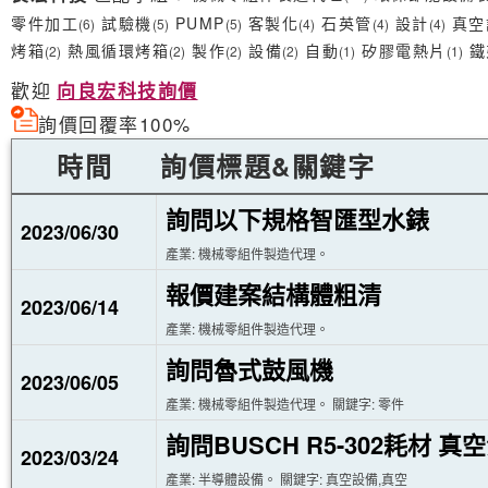
零件加工
試驗機
PUMP
客製化
石英管
設計
真空
(6)
(5)
(5)
(4)
(4)
(4)
烤箱
熱風循環烤箱
製作
設備
自動
矽膠電熱片
鐵
(2)
(2)
(2)
(2)
(1)
(1)
歡迎
向良宏科技詢價
詢價回覆率100%
時間
詢價標題&關鍵字
詢問以下規格智匯型水錶
2023/06/30
產業: 機械零組件製造代理。
報價建案結構體粗清
2023/06/14
產業: 機械零組件製造代理。
詢問魯式鼓風機
2023/06/05
產業: 機械零組件製造代理。 關鍵字: 零件
詢問BUSCH R5-302耗材 
2023/03/24
產業: 半導體設備。 關鍵字: 真空設備,真空