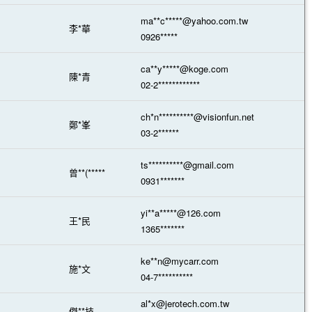
ma**c*****@yahoo.com.tw
李*華
0926*****
ca**y*****@koge.com
陳*青
02-2************
ch*n**********@visionfun.net
鄭*峯
03-2******
ts**********@gmail.com
曾**(*****
0931*******
yi**a*****@126.com
王*民
1365*******
ke**n@mycarr.com
施*文
04-7**********
al*x@jerotech.com.tw
傑**技