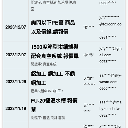
關鍵字: 真空幫浦,幫浦,零件,真
0960******
空
ju*t**********
詢問以下PE管 商品
@foxconn.co
2023/12/07
鴻*****
m
以及價錢,請報價
0981******
1500度箱型坩鍋爐與
jo*y*****@gm
2023/12/07
中**學
ail.com
配套真空系統 報價單
0978******
關鍵字: 真空系統
鋁加工 銅加工 不銹
sa*****@sky-
天翔**
2023/11/29
wesm.com
鋼加工
********
0905******
產業: 機械CNC加工。
FU-20恆溫水槽 報價
s11*****@mai
元*****
2023/11/19
l.yzu.edu.tw
單
*****
0932******
關鍵字: 恆溫,設計,客製
欣生**
xi***r*****@g