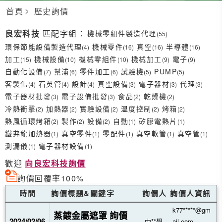
首頁
歷史詢價
良宏科技
匹配字組：
機械零組件製造代理
(55)
環保節能設備製造代理
機械零件
真空
半導體
(4)
(16)
(16)
(16)
加工
機械設備
機械零組件
機械加工
電子
(15)
(10)
(10)
(9)
(9)
自動化設備
幫浦
零件加工
試驗機
PUMP
(7)
(6)
(6)
(5)
(5)
客製化
石英管
設計
真空設備
電子器材
代理
(4)
(4)
(4)
(3)
(3)
(3)
電子器材批發
電子設備批發
食品
乾燥機
(3)
(3)
(2)
(2)
冷熱衝擊
加熱器
實驗設備
溫度控制
烤箱
(2)
(2)
(2)
(2)
(2)
熱風循環烤箱
製作
設備
自動
矽膠電熱片
(2)
(2)
(2)
(1)
(1)
鐵弗龍加熱器
真空零件
零配件
真空軟管
真空管
(1)
(1)
(1)
(1)
(1)
測漏儀
電子器材設備
(1)
(1)
歡迎
向良宏科技詢價
詢價回覆率100%
時間
詢價標題&關鍵字
詢價人
詢價人資訊
k77*****@gm
蒸鍍金屬遮罩 詢價
2024/02/06
中**學
ail.com