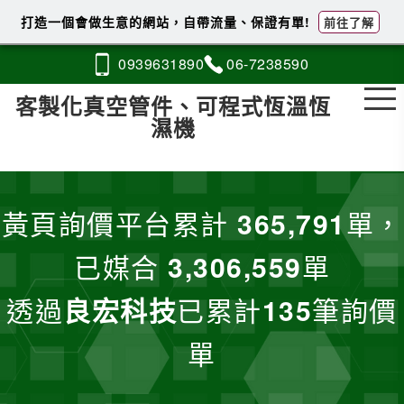
打造一個會做生意的網站，自帶流量、保證有單!
前往了解
0939
6
3
1
890
06-7
2
3
8
590
客製化真空管件、可程式恆溫恆
濕機
黃頁詢價平台累計
365,791
單，
已媒合
3,306,559
單
透過
良宏科技
已累計
135
筆詢價
單