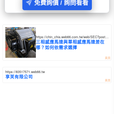
免費詢價 / 詢問看看
https://chin_chia.web66.com.tw/web/SEC?postId
=1357343
三相感應馬達與單相感應馬達差在
哪？如何依需求選擇
https://83517571.web66.tw
享芙有限公司