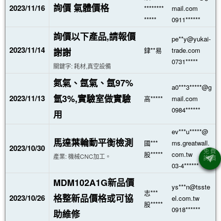
詢價 氣體價格
2023/11/16
********
mail.com
*****
0911******
詢價以下產品,請報價
pe**y@yukai-
2023/11/14
銉**易
trade.com
謝謝
0731*****
關鍵字: 耗材,真空設備
氮氣、氬氣、氬97%
a0***3*****@g
氫3%,實驗室做實驗
2023/11/13
高*****
mail.com
0984******
用
ev***u*****@
馬達葉輪動平衡檢測
國***
ms.greatwall.
2023/10/30
股*****
com.tw
產業: 機械CNC加工。
03-4******
MDM102A1G新品價
ys***n@tsste
志***
格整新品價格或可協
2023/10/26
el.com.tw
股*****
0918******
助維修